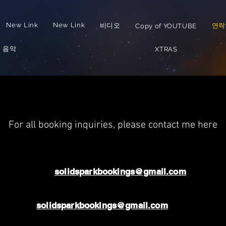
New Link
New Link
비디오
연락
Copy of YOUTUBE
음악
XTRAS
For all booking inquiries, please contact me here
solidsparkbookings@gmail.com
solidsparkbookings@gmail.com