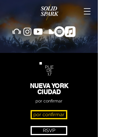
PUE
DE
17
NUEVA YORK
CIUDAD
por confirmar
por confirmar
RSVP